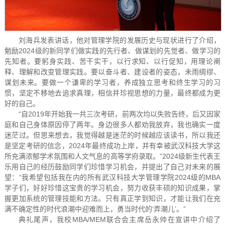
刘海兵发表讲话，他对管理学院的发展历史与现状进行了介绍，
勉励2024级的新同学们做实践的先行者、做谋划的先觉者、做学习的
先知者。要躬身实践、苦干实干，以行求知、以行促知，用理论阐
释、理解和改变管理实践。要以奋斗者、建设者的姿态，未雨绸缪、
谋划未来。要做一个谦卑的学习者，养成独立思考和终生学习的习
惯，坚定不移地去追求真理，相信并珍视思想的力量，最终都成为更
好的自己。
“自2019年开始我一共三次考研，前两次均以失败告终，后又因家
庭和自己身体原因停了两年。身边很多人都劝我放弃，我也确实一度
迷茫过。但思来想去，我觉得越是迷茫的时候越应该读书，所以我还
是坚定考研的信念，2024年最终成功上岸，并有幸被武汉科技大学这
所充满浓郁学术氛围和人文气息的高等学府录取。”2024级新⽣代表王
乐⽤⾃⼰的经历⿎励同学们珍惜学习机会，并提出了自己对未来的展
望：“我希望包括我在内的所有武汉科技大学管理学院2024级的MBA
学子们，好好珍惜这宝贵的学习机会，努力收获丰硕的知识成果，掌
握更加系统的管理技能和方法。只有真正学到知识，才能让我们在充
满不确定性的时代浪潮中迎难而上，勇当时代的‘弄潮儿’。”
典礼尾声，我校MBA/MEM联合会主席岳永帅在宣讲中介绍了