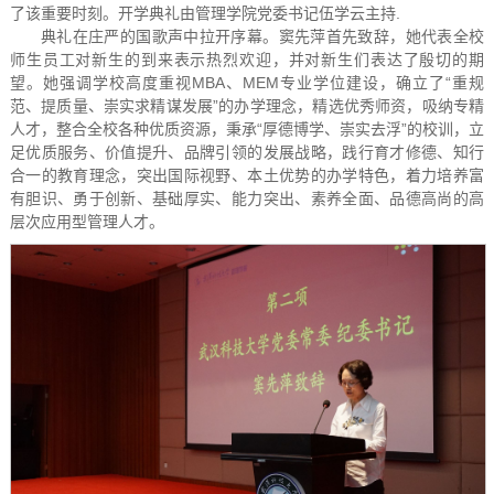
了该重要时刻。开学典礼由管理学院党委书记伍学云主持.
典礼在庄严的国歌声中拉开序幕。窦先萍首先致辞，她代表全校
师生员工对新生的到来表示热烈欢迎，并对新生们表达了殷切的期
望。她强调学校高度重视MBA、MEM专业学位建设，确立了“重规
范、提质量、崇实求精谋发展”的办学理念，精选优秀师资，吸纳专精
人才，整合全校各种优质资源，秉承“厚德博学、崇实去浮”的校训，立
足优质服务、价值提升、品牌引领的发展战略，践行育才修德、知行
合一的教育理念，突出国际视野、本土优势的办学特色，着力培养富
有胆识、勇于创新、基础厚实、能力突出、素养全面、品德高尚的高
层次应用型管理人才。