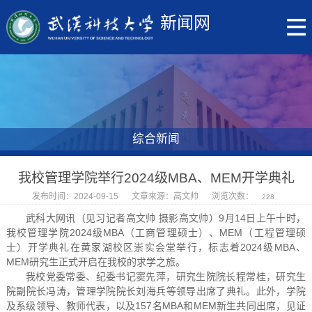
新闻网
综合新闻
我校管理学院举行2024级MBA、MEM开学典礼
发布时间：2024-09-15
文章来源：高文帅
浏览次数：
228
武科大网讯（见习记者高文帅 摄影高文帅）9月14日上午十时，
我校管理学院2024级MBA（工商管理硕士）、MEM（工程管理硕
士）开学典礼在黄家湖校区崇实会堂举行，标志着2024级MBA、
MEM研究生正式开启在我校的求学之旅。
我校党委常委、纪委书记窦先萍，研究生院院长程常桂，研究生
院副院长冯涛，管理学院院长刘海兵等领导出席了典礼。此外，学院
及系级领导、教师代表，以及157名MBA和MEM新生共同出席，见证