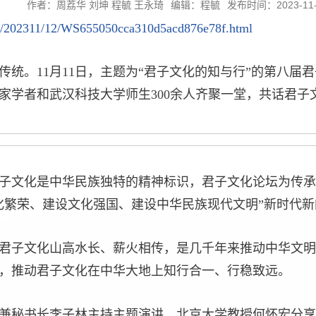
作者：周荔华 刘坤 程毓 王永琦
编辑：程毓
发布时间：2023-11-
n/a/202311/12/WS655050cca310d5acd876e78f.html
传统。11月11日，主题为“君子文化的知与行”的第八届
家学者和武汉科技大学师生300余人齐聚一堂，共话君子
子文化是中华民族独特的精神标识，君子文化论坛为传承
化繁荣、建设文化强国、建设中华民族现代文明”新时代
君子文化山高水长、薪火相传，是几千年来推动中华文明
，推动君子文化在中华大地上知行合一、行稳致远。
兼秘书长李子林主持主题演讲。北京大学教授何怀宏分享