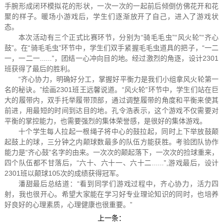
手腕形成闭环模拟花的形状，一次一次的一起前后倾倒仿佛花开和花
聚的样子。暖场小游戏后，学生们逐渐放开了自己，进入了游戏状
态。
本次活动有三个正式比赛环节，分别为“骑毛毛虫”“风火轮”“齐心
鼓”。在“骑毛毛虫”环节中，学生们双手紧握毛毛虫道具的把子，“一二
一，一二一......”，团结一心冲向目的地。经过激烈的角逐，设计2301
班获得了最后的胜利。
“齐心协力，明确好分工，掌握好平衡力是我们小组拿风火轮第一
名的秘诀。”绘画2301班王远馨说道。“风火轮”环节中，学生们站在巨
大的履带内，双手托举履带顶部，通过调整履带的角度和平衡来使其
前进，用最短的时间到达目的地。孔令浩表示，这个游戏不仅需要对
平衡的掌控能力，也需要强烈的集体荣誉感，是很好的集体游戏。
十个学生每人拉起一根绳子将中心的鼓拉起，同时上下举放鼓颠
起鼓上的球，三分钟之内颠球数最多的队伍方能获胜。考验团队协作
能力是“齐心鼓”名字的由来。一次次的颠起落下，一次次的捡球重来，
四个队伍都不甘落后，“六十、六十一、六十二......”,游戏最后，设计
2301班以颠球105次的成绩获得冠军。
潘甜最后总结道：“看到同学们游戏过程中，齐心协力，活力四
射，我也很开心。希望大家能在学习好专业理论知识的同时，也培养
好良好的心理素质，心理健康也很重要。”
上一条：