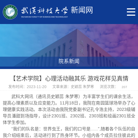
新闻网
院系新闻
【艺术学院】心理活动融其乐 游戏花样见真情
发布时间：2023-11-20
文章来源：史颖蕊 朱梦寒
浏览次数：
207
武科大网讯（通讯员史颖蕊 朱梦寒）为丰富学生们的课余生活，
提高心理素质以及应变能力。11月18日，我院在南园篮球场举办了心
理健康实践活动。本次活动由我院党委副书记孔令浩主持，2023级辅
导员潘甜到场指导，设计2301班、2302班、2303班和绘画2301班全
体学生参加。
“我们的队名是：世界虫王，我们的口号是......”,随着各个队伍的自
我介绍结束后，活动进行到了热身环节。小组内各个成员拉住彼此的