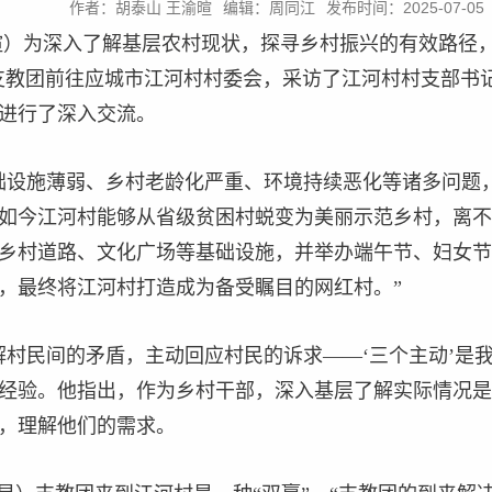
作者：胡泰山 王渝暄
编辑：周同江
发布时间：2025-07-05
暄）为深入了解基层农村现状，探寻乡村振兴的有效路径
）支教团前往应城市江河村村委会，采访了江河村村支部书
进行了深入交流。
础设施薄弱、乡村老龄化严重、环境持续恶化等诸多问题
如今江河村能够从省级贫困村蜕变为美丽示范乡村，离不
乡村道路、文化广场等基础设施，并举办端午节、妇女节
，最终将江河村打造成为备受瞩目的网红村。”
解村民间的矛盾，主动回应村民的诉求——‘三个主动’是
经验。他指出，作为乡村干部，深入基层了解实际情况是
，理解他们的需求。