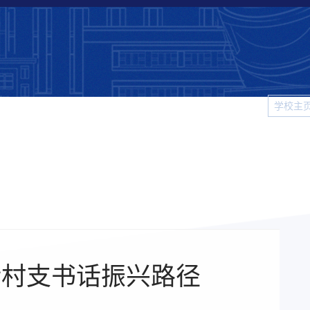
学校主
科大
院系新闻
校园生活
视频新闻
图片新闻
学
话村支书话振兴路径