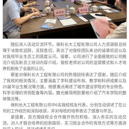
随后进入活动交流环节。保利长大工程有限公司人力资源部总经
理于冰致欢迎辞，言辞恳切，表达了对我校团队来访的诚挚欢迎以及
对我校毕业生员工的高度认可。接着，公司进行了全面细致的公司概
况介绍及新员工培训内容介绍，我校老师对公司的运营模式和人才培
养机制有了全面的认识。
蔡鉴对保利长大工程有限公司的热情招待表达了感谢，随后介绍
了我校的相关情况，主要涵盖了学科建设布局、教学和科研成果以及
25届毕业生概况等方面。杨曌重点阐述了城市建设学院的专业特色、
科学合理的师资配备等内容。魏光耀简明扼要地介绍了汽车学院的整
体情况等。
保利长大工程有限公司中6名我校校友代表，分别生动讲述了在公
司的工作经历和深刻收获，并对母校的培养表达了感激与怀念。
紧接着，双方围绕校企合作展开热烈积极、深入务实的互动交
流，对人才联合培养的创新路径、实习就业合作的有效方式等方面进