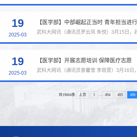
19
【医学部】中部崛起正当时 青年担当进
武科大网讯（通讯员罗云凤 朱悦）3月15日，药产
2025-03
19
【医学部】开展志愿培训 保障医疗志愿
武科大网讯（通讯员曾馨莹 李雨萱）3月16日，
2025-03
...
共19664条
上页
1
494
495
496