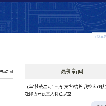
学校主
科大
院系新闻
校园生活
视频新闻
图片新闻
学
最新新闻
院系新闻
九年“梦载星河” 三周“支”短情长 我校实践
赴郧西开设三大特色课堂
2026-