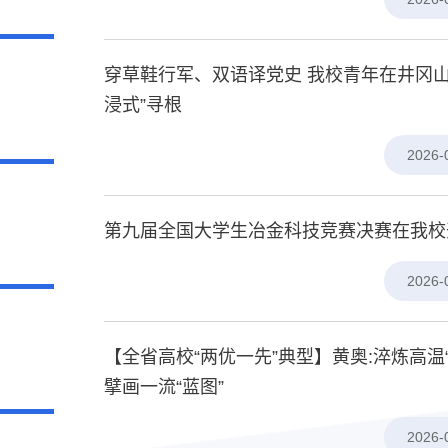
穿草鞋行军、双语译党史 我校青年在井冈山
浸式”寻根
2026-
第九届全国大学生冶金科技竞赛决赛在我校
2026-
【全省高校“两优一先”典型】黄奥:淬炼高温“
擘画一流“蓝图”
2026-