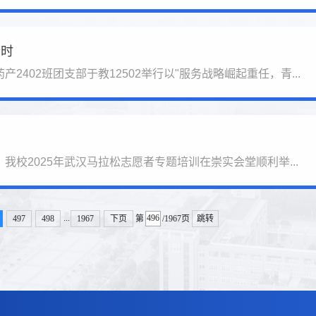
行时
2402班团支部于教12502举行以"服务战略崛起重任，青...
我校2025年武汉马拉松志愿者专题培训在崇实会堂顺利举...
...
497
498
1967
下页
第
/1967页
跳转