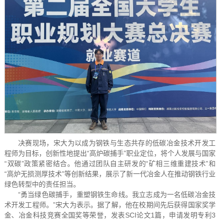
决赛现场，宋大为以成为钢铁与生态共存的低碳冶金技术开发工
程师为目标，创新性地提出“高炉碳捕手”职业定位，将个人发展与国家
“双碳”政策紧密结合。他通过团队自主研发的“矿相三维重建技术”和
“高炉无损测厚技术”等创新结果，展示了新一代冶金人在推动钢铁行业
绿色转型中的责任担当。
“勇当绿色碳捕手，重塑钢铁生命线。我立志成为一名低碳冶金技
术开发工程师。”宋大为表示。据了解，他在校期间先后获得国家奖学
金、冶金科技竞赛全国奖等荣誉，发表SCI论文1篇，申请发明专利3