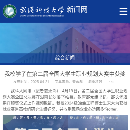
新闻网
综合新闻
我校学子在第二届全国大学生职业规划大赛中获奖
发布时间：2025-04-21
文章来源：姜永鸿
浏览次数：
150
武科大网讯（记者姜永鸿） 4月19日，第二届全国大学生职业规
划大赛全国总决赛在湖南长沙落下帷幕。教育部党组书记、部长怀进
鹏在颁奖仪式上作视频致辞。我校2024级冶金工程博士生宋大为获得
就业赛道高教组研究生组铜奖，并收到现场企业心选团多份offer。