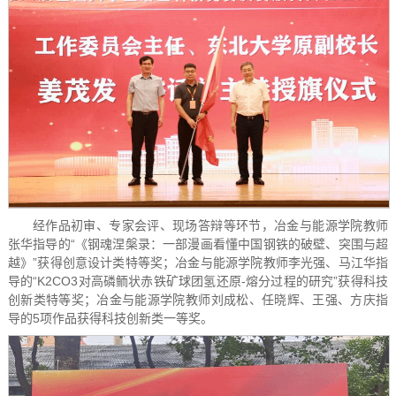
经作品初审、专家会评、现场答辩等环节，冶金与能源学院教师
张华指导的“《钢魂涅槃录：一部漫画看懂中国钢铁的破壁、突围与超
越》”获得创意设计类特等奖；冶金与能源学院教师李光强、马江华指
导的“K
2
CO3对高磷鲕状赤铁矿球团氢还原-熔分过程的研究”获得科技
创新类特等奖；冶金与能源学院教师刘成松、任晓辉、王强、方庆指
导的5项作品获得科技创新类一等奖。