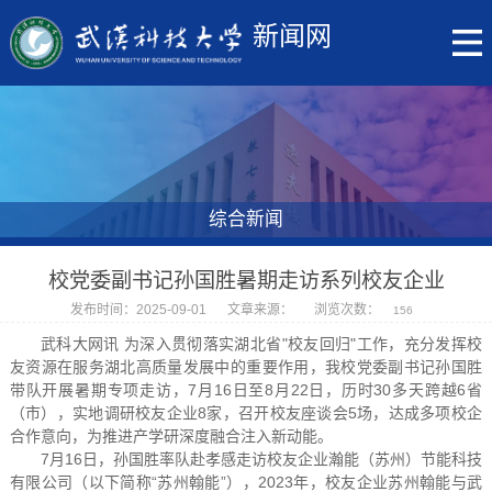
新闻网
综合新闻
校党委副书记孙国胜暑期走访系列校友企业
发布时间：2025-09-01
文章来源：
浏览次数：
156
武科大网讯 为深入贯彻落实湖北省"校友回归"工作，充分发挥校
友资源在服务湖北高质量发展中的重要作用，我校党委副书记孙国胜
带队开展暑期专项走访，7月16日至8月22日，历时30多天跨越6省
（市），实地调研校友企业8家，召开校友座谈会5场，达成多项校企
合作意向，为推进产学研深度融合注入新动能。
7月16日，孙国胜率队赴孝感走访校友企业瀚能（苏州）节能科技
有限公司（以下简称“苏州翰能”），2023年，校友企业苏州翰能与武