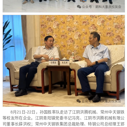
8月21日-22日，孙国胜率队走访了江阴洪腾机械、常州中天钢铁
等校友所在企业。江阴青阳镇党委书记冯亮、江阴市洪腾机械有限公
司董事长薛洪权；常州中天钢铁集团总裁助理、特钢公司总经理王郢