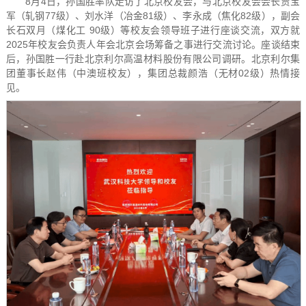
8月4日，孙国胜率队走访了北京校友会，与北京校友会会长贾宝
军（轧钢77级）、刘水洋（冶金81级）、李永成（焦化82级），副会
长石双月（煤化工 90级）等校友会领导班子进行座谈交流，双方就
2025年校友会负责人年会北京会场筹备之事进行交流讨论。座谈结束
后，孙国胜一行赴北京利尔高温材料股份有限公司调研。北京利尔集
团董事长赵伟（中澳班校友），集团总裁颜浩（无材02级）热情接
见。