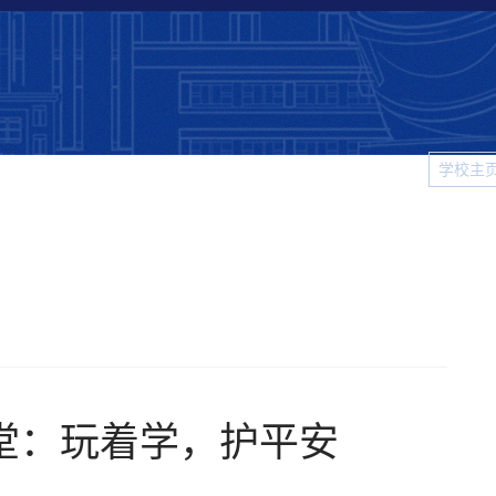
学校主
科大
院系新闻
校园生活
视频新闻
图片新闻
学
堂：玩着学，护平安