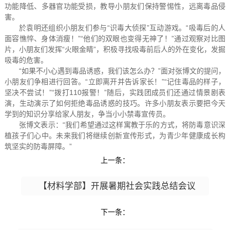
功能降低、多器官功能受损，教导小朋友们保持警惕性，远离毒品侵
害。
於袁明还组织小朋友们参与“识毒大侦探”互动游戏。“吸毒后的人
面容憔悴、身体消瘦！”“他们的双眼也变得无神了！”通过观察对比图
片，小朋友们发挥“火眼金睛”，积极寻找吸毒前后人的外在变化，发掘
吸毒的危害。
“如果不小心遇到毒品诱惑，我们该怎么办？”面对张博文的提问，
小朋友们争相进行回答。“立即离开并告诉家长！”“记住毒品的样子，
坚决不尝试！”“拨打110报警！”随后，实践团成员们还通过情景剧表
演，生动演示了如何拒绝毒品诱惑的技巧。许多小朋友表示要把今天
学到的知识分享给家人朋友，争当小小禁毒宣传员。
张博文表示：“我们希望通过这样寓教于乐的方式，将防毒意识深
植孩子们心中。未来我们将继续创新宣传形式，为青少年健康成长构
筑坚实的防毒屏障。”
上一条：
【材料学部】开展暑期社会实践总结会议
下一条：