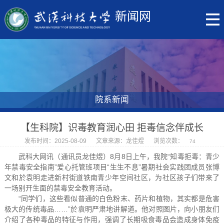
新闻网
院系新闻
【生科院】识毒教育润心田 拒毒信念伴成长
发布时间：2025-08-09
文章来源：龙佳煜
浏览次数：
74
武科大网讯（通讯员龙佳煜）8月8日上午，我院“知毒拒毒：青少
年禁毒安全指南”爱心托管班项目“生生不息”暑期社会实践团成员张博
文和於袁明走进新村街道铁南青少年空间社区，为社区孩子们带来了
一场别开生面的禁毒安全教育活动。
“同学们，这些看似普通的白色粉末、药片和植物，其实都是危害
极大的传统毒品……”於袁明严肃地讲解道。他对照图片，向小朋友们
介绍了各种毒品的特征与作用，强调了长期吸食毒品会造成身体免疫