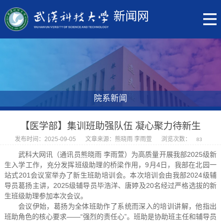
新闻网
院系新闻
【医学部】集训班助强队伍 凝心聚力待新生
发布时间：2025-09-05
文章来源：熊晓雨 李雨萱
浏览次数：
83
武科大网讯（通讯员熊晓雨 李雨萱）为高质量开展我部2025级新
生入学工作，充分发挥班级助理的桥梁作用，9月4日，我部在北园一
站式201会议室举办了新生班助培训会。本次培训会由我部2024级辅
导员葛扬主讲，2025级辅导员毕浩洋、唐婷及20名经过严格选拔的新
生班级助理参加本次会议。
会议伊始，葛扬为全体班助作了系统而深入的培训讲解，他指出
班助角色的核心要求——“强烈的责任心”。班助是协助班主任和辅导员