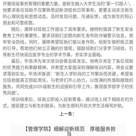
开展班级事务管理的重要力量，是新生融入大学生活的“第一引路人”。
他要求各位班助不仅要熟悉迎新流程和日常事务，更要主动关注新生
的心理状态和思想动态，及时发现问题、沟通反馈，成为新生的知心
朋友和可靠依靠。
随后，唐婷对班助工作提出了具体要求。她特别强调了新生安全
教育工作的重要性，要求班助们定期向新生发布防诈骗警示信息，筑
牢安全防线。同时，唐婷希望班助们能以身作则，给新生做积极正面
的引导，帮助他们树立正确的价值观，鼓励班助们分享学习经验，引
导新生尽快适应医学专业的学术节奏，夯实学业基础。
最后，毕浩洋为本次培训会做总结发言。他再次肯定了各位班助
的优秀能力和奉献精神，并希望大家能深刻理解培训内容，将会议要
求落到实处。毕浩洋强调：“新生入学阶段的工作繁杂而关键，希望各
位班助能真正担起责任，与老师们齐心协力，以饱满的热情和细致的
服务，共同完成2025级新生的迎接和引导工作，展现医学部学子的优
秀风貌”。
培训结束后，班助立即投入迎新筹备，通过线上线下相结合的方
式，提前建立与新生的联系，为新生顺利开启大学生活保驾护航。
上一条：
【管理学院】细解迎新规范 厚植服务担
当