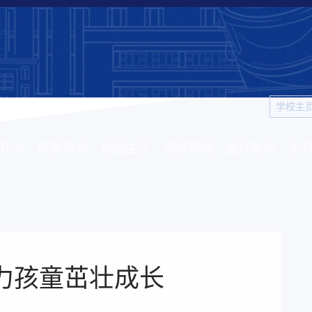
学校主
科大
院系新闻
校园生活
视频新闻
图片新闻
学
力孩童茁壮成长