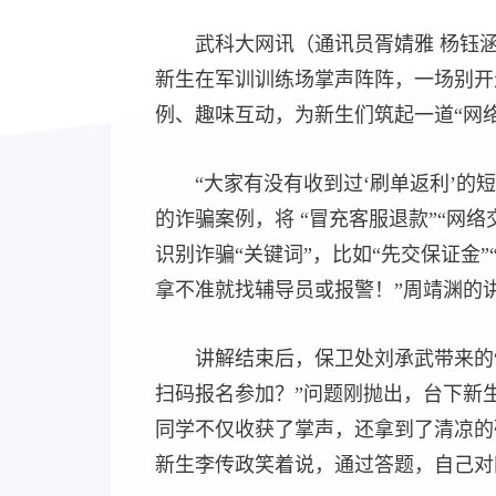
武科大网讯（通讯员胥婧雅 杨钰涵 
新生在军训训练场掌声阵阵，一场别开
例、趣味互动，为新生们筑起一道“网
“大家有没有收到过‘刷单返利’的
的诈骗案例，将 “冒充客服退款”“网
识别诈骗“关键词”，比如“先交保证金
拿不准就找辅导员或报警！”周靖渊的
讲解结束后，保卫处刘承武带来的
扫码报名参加？”问题刚抛出，台下新
同学不仅收获了掌声，还拿到了清凉的矿
新生李传政笑着说，通过答题，自己对