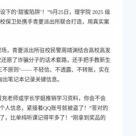
‘甜蜜陷阱’！”9月25日，理学院 2025 级
校保卫处携手青菱派出所联合打造，用真实案
动现场，青菱派出所驻校民警周靖渊结合高校高发
不仅还原了诈骗分子的话术套路，还手把手教新生
三不原则’—— 不轻信、不透露、不转账，实在
掏出笔记本记录关键信息。
冒充老师或学长学姐推销学习资料，你会不会
个人信息，紧接着QQ账号就被盗了！”答对的
思了，比单纯听课记得牢多了！”刚拿到奖品的