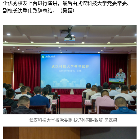
个优秀校友上台进行演讲，最后由武汉科技大学党委常委、
副校长沈季伟致辞总结。（吴磊）
武汉科技大学校党委副书记孙国胜致辞 吴磊摄