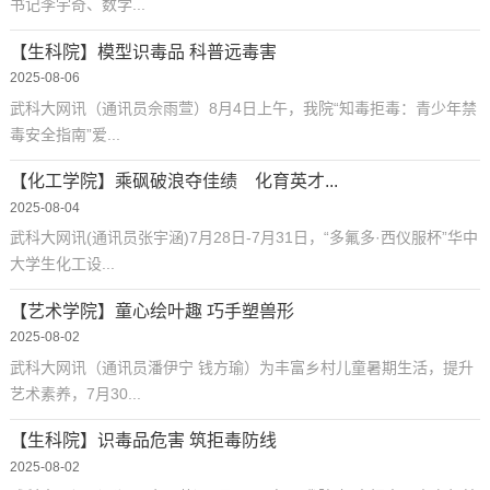
书记李宇奇、数学...
【生科院】模型识毒品 科普远毒害
2025-08-06
武科大网讯（通讯员佘雨萱）8月4日上午，我院“知毒拒毒：青少年禁
毒安全指南”爱...
【化工学院】乘砜破浪夺佳绩 化育英才...
2025-08-04
武科大网讯(通讯员张宇涵)7月28日-7月31日，“多氟多·西仪服杯”华中
大学生化工设...
【艺术学院】童心绘叶趣 巧手塑兽形
2025-08-02
武科大网讯（通讯员潘伊宁 钱方瑜）为丰富乡村儿童暑期生活，提升
艺术素养，7月30...
【生科院】识毒品危害 筑拒毒防线
2025-08-02