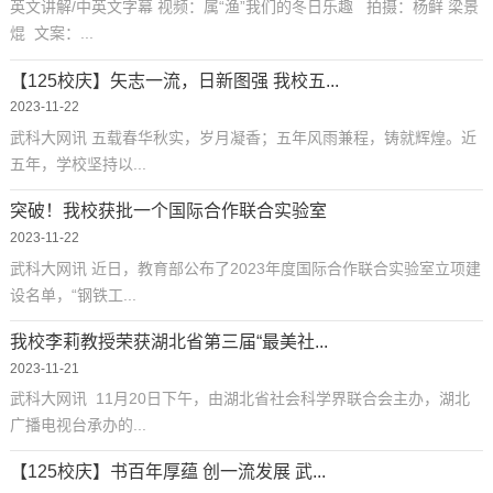
英文讲解/中英文字幕 视频：属“渔”我们的冬日乐趣 拍摄：杨鲜 梁景
焜 文案：...
【125校庆】矢志一流，日新图强 我校五...
2023-11-22
武科大网讯 五载春华秋实，岁月凝香；五年风雨兼程，铸就辉煌。近
五年，学校坚持以...
突破！我校获批一个国际合作联合实验室
2023-11-22
武科大网讯 近日，教育部公布了2023年度国际合作联合实验室立项建
设名单，“钢铁工...
我校李莉教授荣获湖北省第三届“最美社...
2023-11-21
武科大网讯 11月20日下午，由湖北省社会科学界联合会主办，湖北
广播电视台承办的...
【125校庆】书百年厚蕴 创一流发展 武...